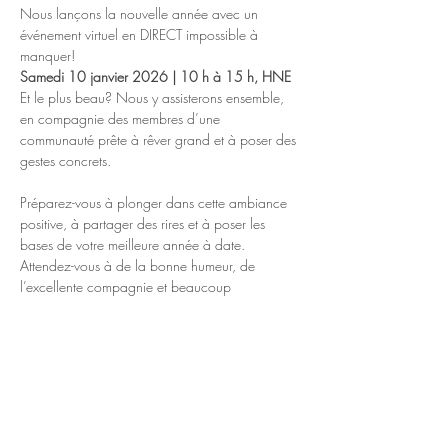
Nous lançons la nouvelle année avec un 
événement virtuel en DIRECT impossible à 
manquer!
Samedi 10 janvier 2026 | 10 h à 15 h, HNE
Et le plus beau? Nous y assisterons ensemble, 
en compagnie des membres d’une 
communauté prête à rêver grand et à poser des 
gestes concrets.
Préparez-vous à plonger dans cette ambiance 
positive, à partager des rires et à poser les 
bases de votre meilleure année à date. 
Attendez-vous à de la bonne humeur, de 
l’excellente compagnie et beaucoup 
d’inspiration, alors que nous lancerons cette 
nouvelle année 2026, qui sera sans aucun 
doute une année incroyable, partout au 
Canada.
Rejoignez un Groupe de visionnement