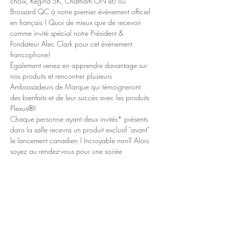
choix, Regina SK, Chatham ON et/ou 
Brossard QC à notre premier événement officiel 
en français ! Quoi de mieux que de recevoir 
comme invité spécial notre Président & 
Fondateur Alec Clark pour cet événement 
francophone!
Également venez en apprendre davantage sur 
nos produits et rencontrer plusieurs 
Ambassadeurs de Marque qui témoigneront 
des bienfaits et de leur succès avec les produits 
Plexus®!
Chaque personne ayant deux invités* présents 
dans la salle recevra un produit exclusif "avant" 
le lancement canadien ! Incroyable non? Alors 
soyez au rendez-vous pour une soirée 
amusante et informative afin de découvrir 
comment Plexus® peut faire la différence dans 
votre cheminement vers l'Espoir, la Santé et le 
Bonheur. tout est mis en oeuvre pour rendre cet 
événement innoubliable!
* Un invité est défini comme une personne qui 
n'est pas actuellement un Client VIP ou un…