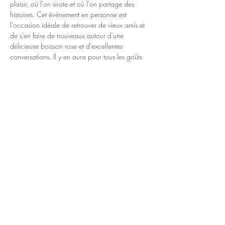
plaisir, où l'on sirote et où l'on partage des 
histoires. Cet événement en personne est 
l'occasion idéale de retrouver de vieux amis et 
de s'en faire de nouveaux autour d'une 
délicieuse boisson rose et d'excellentes 
conversations. Il y en aura pour tous les goûts 
lors de cette rencontre chaleureuse! Alors, 
inscrivez cette date à vos calendriers et 
préparez-vous à siroter, à partager et à créer 
des souvenirs inoubliables à la rencontre 
d'Edmundston.
Share This Event