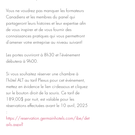
Vous ne voudrez pas manquer les formateurs 
Canadiens et les membres du panel qui 
partageront leurs histoires et leur expertise afin 
de vous inspirer et de vous fournir des 
connaissances pratiques qui vous permettront 
d'amener votre entreprise au niveau suivant!
Les portes ouvriront à 8h30 et l'événement 
débutera à 9h00.
Si vous souhaitez réserver une chambre à 
l'hôtel ALT au tarif Plexus pour cet événement, 
mettez en évidence le lien ci-dessous et cliquez 
sur le bouton droit de la souris. Ce tarif de 
189,00$ par nuit, est valable pour les 
réservations effectuées avant le 10 avril, 2025 
: 
https://reservation.germainhotels.com/ibe/det
ails.aspx?
propertyid=17535&nights=1&checkin=02/05