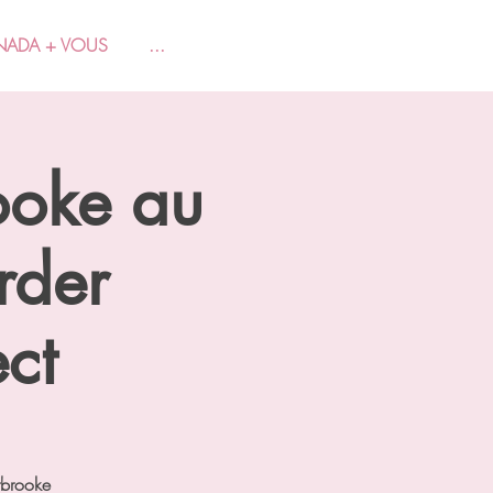
NADA + VOUS
...
ooke au
rder
ct
rbrooke