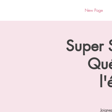
New Page
Super 
Qué
l
Joigne