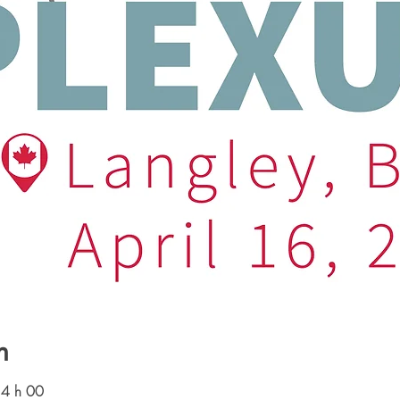
n
14 h 00